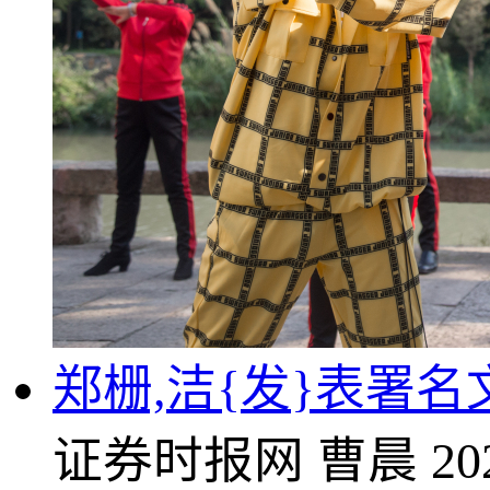
郑栅,洁{发}表署名
证券时报网
曹晨
20