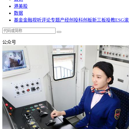
港美股
数据
基金
金融
视听
评论
专题
产经
创投
科创板
新三板
投教
ESG
滚
公众号