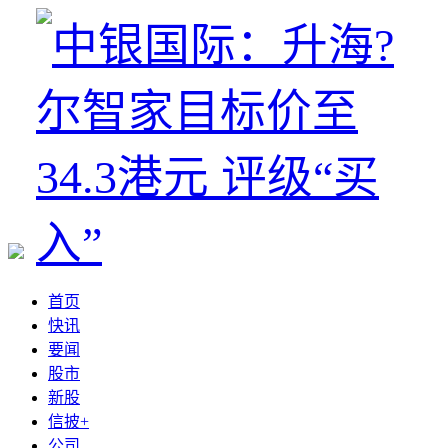
首页
快讯
要闻
股市
新股
信披+
公司