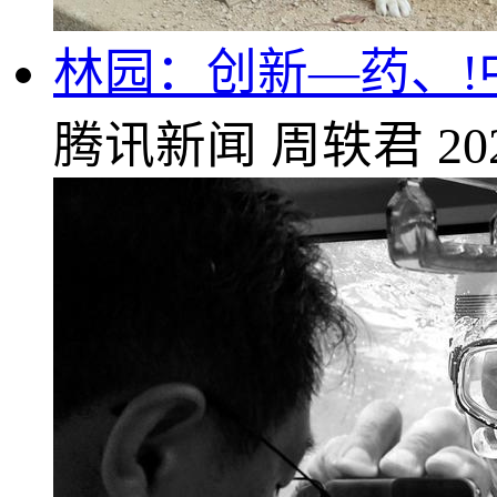
林园：创新—药、!
腾讯新闻
周轶君
20