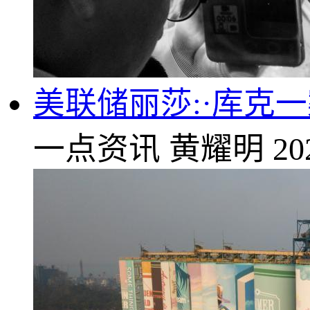
美联储丽莎:·库克
一点资讯
黄耀明
20