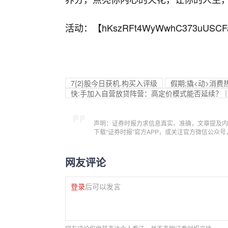
活动：【
hKszRFt4WyWwhC373uUSCF
7{2}股今日获机.构买入评级
假期;撬<动>消
快:手加入自营放贷阵营：高定价模式能否延续？
声明：证券时报力求信息真实、准确，文章提及内
下载“证券时报”官方APP，或关注官方微信公众
网友评论
登录
后可以发言